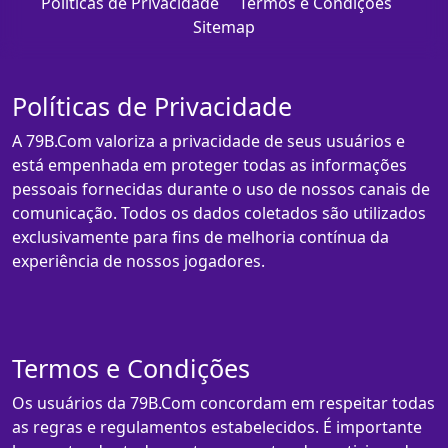
Políticas de Privacidade
Termos e Condições
Sitemap
Políticas de Privacidade
A 79B.Com valoriza a privacidade de seus usuários e
está empenhada em proteger todas as informações
pessoais fornecidas durante o uso de nossos canais de
comunicação. Todos os dados coletados são utilizados
exclusivamente para fins de melhoria contínua da
experiência de nossos jogadores.
Termos e Condições
Os usuários da 79B.Com concordam em respeitar todas
as regras e regulamentos estabelecidos. É importante