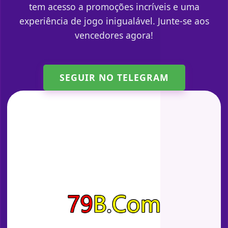
tem acesso a promoções incríveis e uma
experiência de jogo inigualável. Junte-se aos
vencedores agora!
SEGUIR NO TELEGRAM