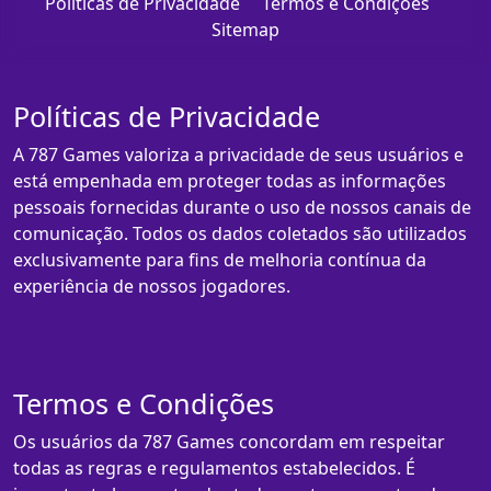
Políticas de Privacidade
Termos e Condições
Sitemap
Políticas de Privacidade
A 787 Games valoriza a privacidade de seus usuários e
está empenhada em proteger todas as informações
pessoais fornecidas durante o uso de nossos canais de
comunicação. Todos os dados coletados são utilizados
exclusivamente para fins de melhoria contínua da
experiência de nossos jogadores.
Termos e Condições
Os usuários da 787 Games concordam em respeitar
todas as regras e regulamentos estabelecidos. É