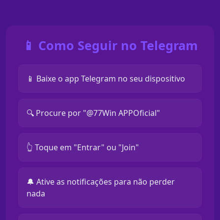
📱 Como Seguir no Telegram
📱 Baixe o app Telegram no seu dispositivo
🔍 Procure por "@77Win APPOficial"
👆 Toque em "Entrar" ou "Join"
🔔 Ative as notificações para não perder
nada