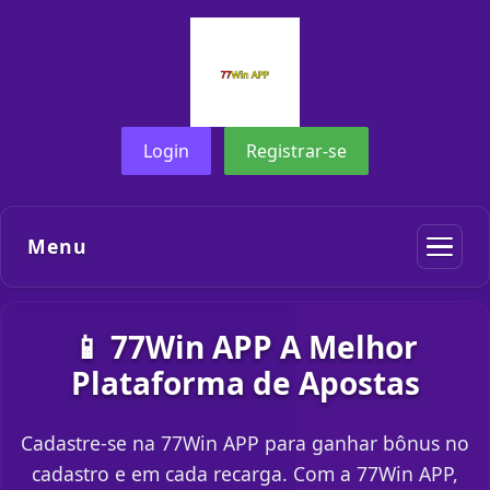
Login
Registrar-se
Menu
📱 77Win APP A Melhor
Plataforma de Apostas
Cadastre-se na 77Win APP para ganhar bônus no
cadastro e em cada recarga. Com a 77Win APP,