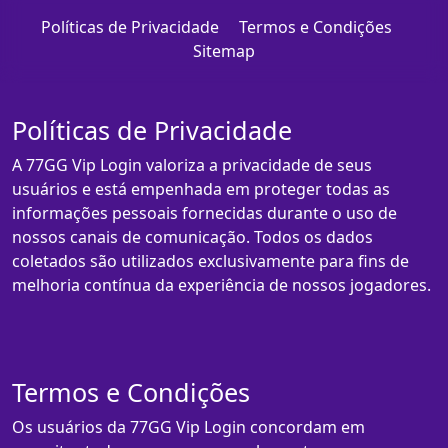
Políticas de Privacidade
Termos e Condições
Sitemap
Políticas de Privacidade
A 77GG Vip Login valoriza a privacidade de seus
usuários e está empenhada em proteger todas as
informações pessoais fornecidas durante o uso de
nossos canais de comunicação. Todos os dados
coletados são utilizados exclusivamente para fins de
melhoria contínua da experiência de nossos jogadores.
Termos e Condições
Os usuários da 77GG Vip Login concordam em