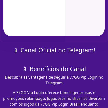
📱 Canal Oficial no Telegram!
📱 Benefícios do Canal
Descubra as vantagens de seguir a 77GG Vip Login no
Telegram
A 77GG Vip Login oferece bônus generosos e
promoções relâmpago. Jogadores no Brasil se divertem
com os jogos da 77GG Vip Login Brasil enquanto