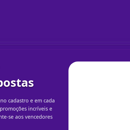
postas
 no cadastro e em cada
 promoções incríveis e
unte-se aos vencedores