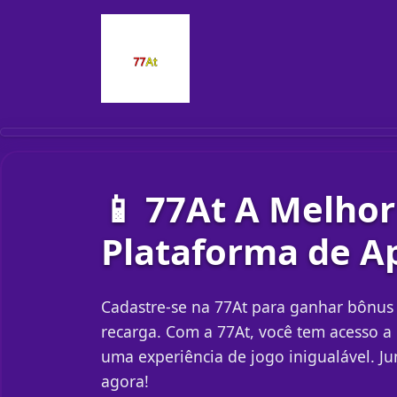
📱 77At A Melhor
Plataforma de A
Cadastre-se na 77At para ganhar bônus
recarga. Com a 77At, você tem acesso a
uma experiência de jogo inigualável. J
agora!