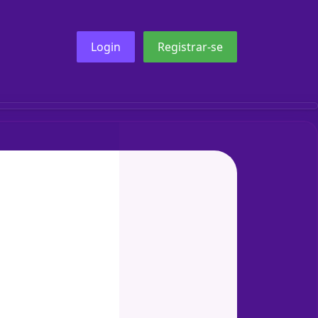
Login
Registrar-se