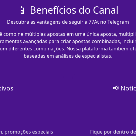
📱 Benefícios do Canal
Descubra as vantagens de seguir a 77At no Telegram
 combine múltiplas apostas em uma única aposta, multipli
ferramentas avançadas para criar apostas combinadas, incl
om diferentes combinações. Nossa plataforma também of
baseadas em análises de especialistas.
sivos
📢 Notí
m, promoções especiais
Fique por dentro d