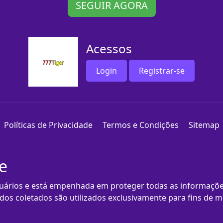
SEGUIR AGORA
Acessos
Login
Registrar-se
Políticas de Privacidade
Termos e Condições
Sitemap
de
usuários e está empenhada em proteger todas as informaçõe
os coletados são utilizados exclusivamente para fins de m