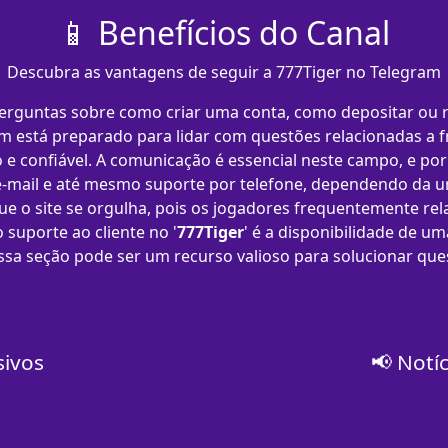
📱 Benefícios do Canal
Descubra as vantagens de seguir a 777Tiger no Telegram
erguntas sobre como criar uma conta, como depositar ou r
ém está preparado para lidar com questões relacionadas a
confiável. A comunicação é essencial neste campo, e por 
, e-mail e até mesmo suporte por telefone, dependendo da
ue o site se orgulha, pois os jogadores frequentemente rel
suporte ao cliente no '
777Tiger
' é a disponibilidade de u
Essa seção pode ser um recurso valioso para solucionar que
sivos
📢 Notí