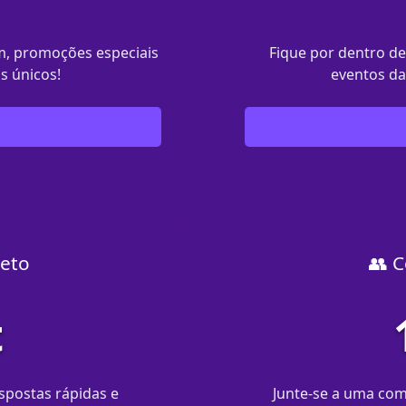
m, promoções especiais
Fique por dentro d
s únicos!
eventos da
reto
👥 
t
espostas rápidas e
Junte-se a uma com