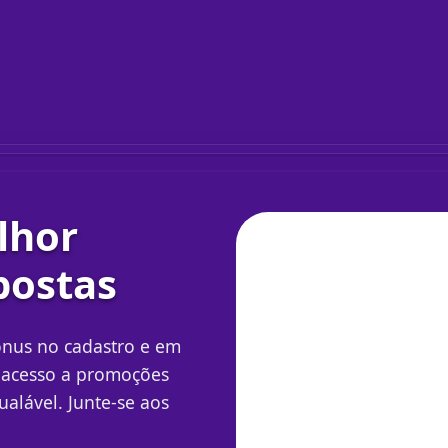
lhor
postas
ônus no cadastro e em
m acesso a promoções
ualável. Junte-se aos