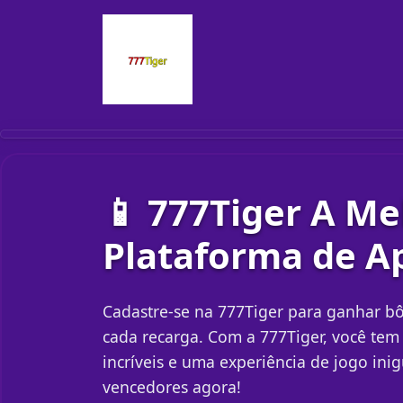
📱 777Tiger A Me
Plataforma de A
Cadastre-se na 777Tiger para ganhar b
cada recarga. Com a 777Tiger, você te
incríveis e uma experiência de jogo inig
vencedores agora!