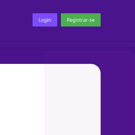
Login
Registrar-se