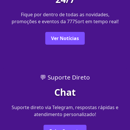
Fique por dentro de todas as novidades,
promoções e eventos da 777Sort em tempo real!
Ver Notícias
💬 Suporte Direto
Chat
Suporte direto via Telegram, respostas rápidas e
atendimento personalizado!