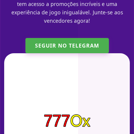
tem acesso a promoções incríveis e uma
experiência de jogo inigualável. Junte-se aos
vencedores agora!
SEGUIR NO TELEGRAM