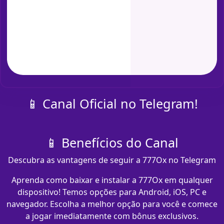
📱 Canal Oficial no Telegram!
📱 Benefícios do Canal
Descubra as vantagens de seguir a 777Ox no Telegram
Aprenda como baixar e instalar a 777Ox em qualquer
dispositivo! Temos opções para Android, iOS, PC e
navegador. Escolha a melhor opção para você e comece
a jogar imediatamente com bônus exclusivos.