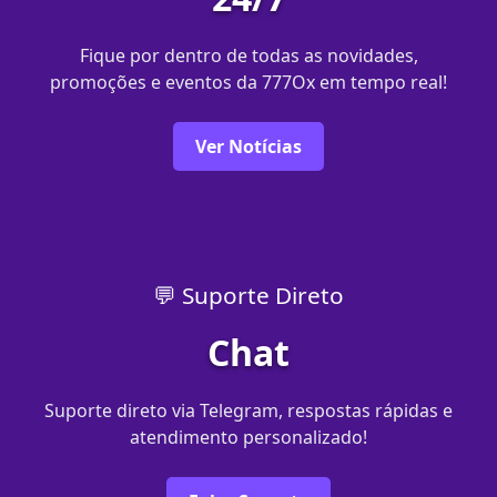
Fique por dentro de todas as novidades,
promoções e eventos da 777Ox em tempo real!
Ver Notícias
💬 Suporte Direto
Chat
Suporte direto via Telegram, respostas rápidas e
atendimento personalizado!