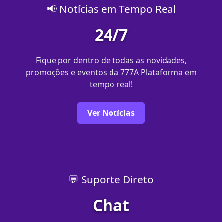
📢 Notícias em Tempo Real
24/7
Fique por dentro de todas as novidades,
promoções e eventos da 777A Plataforma em
tempo real!
Ver Notícias
💬 Suporte Direto
Chat