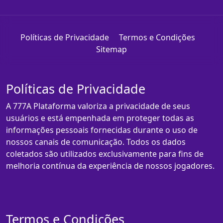
Políticas de Privacidade
Termos e Condições
Sitemap
Políticas de Privacidade
A 777A Plataforma valoriza a privacidade de seus
usuários e está empenhada em proteger todas as
informações pessoais fornecidas durante o uso de
nossos canais de comunicação. Todos os dados
coletados são utilizados exclusivamente para fins de
melhoria contínua da experiência de nossos jogadores.
Termos e Condições