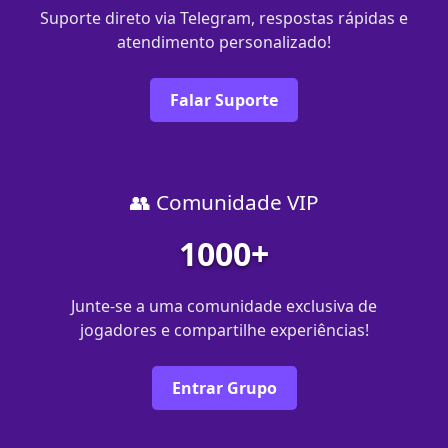
Suporte direto via Telegram, respostas rápidas e
atendimento personalizado!
Falar Suporte
👥 Comunidade VIP
1000+
Junte-se a uma comunidade exclusiva de
jogadores e compartilhe experiências!
Entrar Grupo