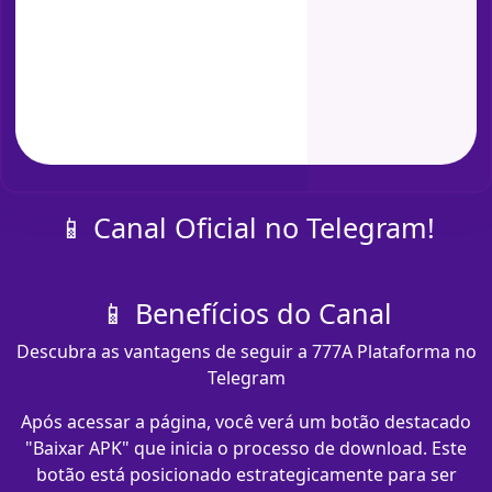
📱 Canal Oficial no Telegram!
📱 Benefícios do Canal
Descubra as vantagens de seguir a 777A Plataforma no
Telegram
Após acessar a página, você verá um botão destacado
"Baixar APK" que inicia o processo de download. Este
botão está posicionado estrategicamente para ser