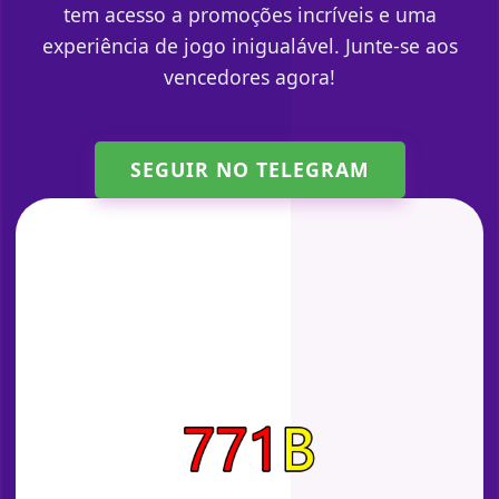
tem acesso a promoções incríveis e uma
experiência de jogo inigualável. Junte-se aos
vencedores agora!
SEGUIR NO TELEGRAM