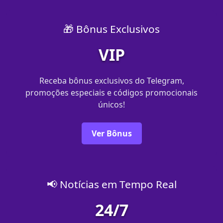
🎁 Bônus Exclusivos
VIP
Receba bônus exclusivos do Telegram,
promoções especiais e códigos promocionais
únicos!
Ver Bônus
📢 Notícias em Tempo Real
24/7