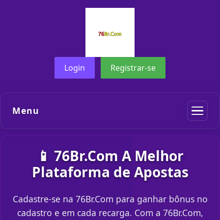
Login
Registrar-se
Menu
📱 76Br.Com A Melhor
Plataforma de Apostas
Cadastre-se na 76Br.Com para ganhar bônus no
cadastro e em cada recarga. Com a 76Br.Com,