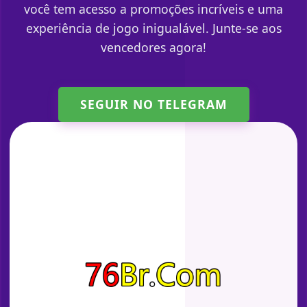
você tem acesso a promoções incríveis e uma
experiência de jogo inigualável. Junte-se aos
vencedores agora!
SEGUIR NO TELEGRAM