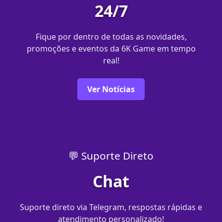
24/7
Fique por dentro de todas as novidades,
promoções e eventos da 6K Game em tempo
real!
Ver Notícias
💬 Suporte Direto
Chat
Suporte direto via Telegram, respostas rápidas e
atendimento personalizado!