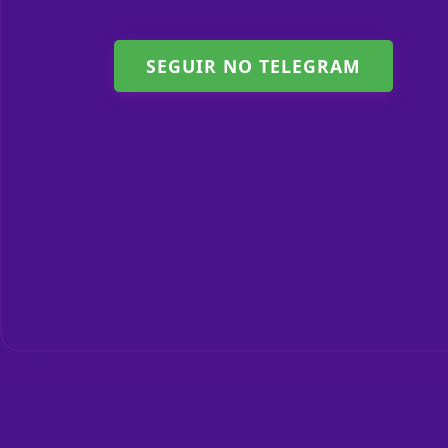
SEGUIR NO TELEGRAM