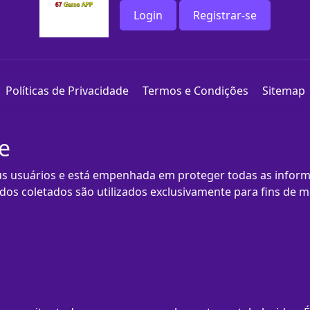
Login
Registrar-se
Políticas de Privacidade
Termos e Condições
Sitemap
de
eus usuários e está empenhada em proteger todas as inform
os coletados são utilizados exclusivamente para fins de m