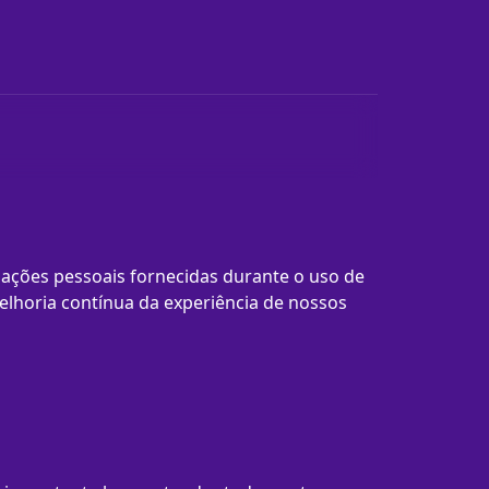
ações pessoais fornecidas durante o uso de
elhoria contínua da experiência de nossos