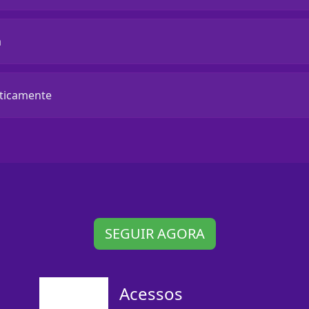
a
aticamente
SEGUIR AGORA
Acessos