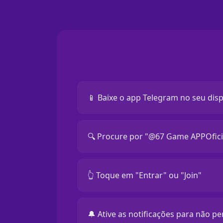
📱 Baixe o app Telegram no seu disp
🔍 Procure por "@67 Game APPOfici
👆 Toque em "Entrar" ou "Join"
🔔 Ative as notificações para não p