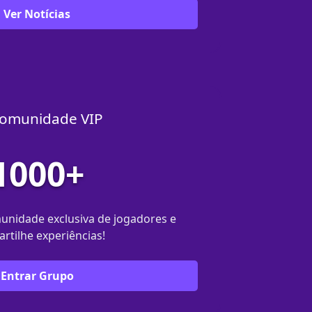
Ver Notícias
Comunidade VIP
1000+
unidade exclusiva de jogadores e
rtilhe experiências!
Entrar Grupo