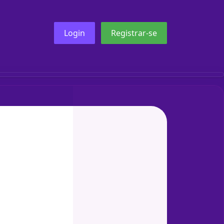
Login
Registrar-se