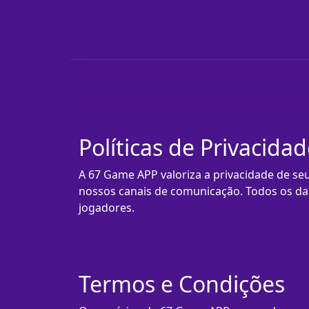
Políticas de Privacida
A 67 Game APP valoriza a privacidade de s
nossos canais de comunicação. Todos os dad
jogadores.
Termos e Condições