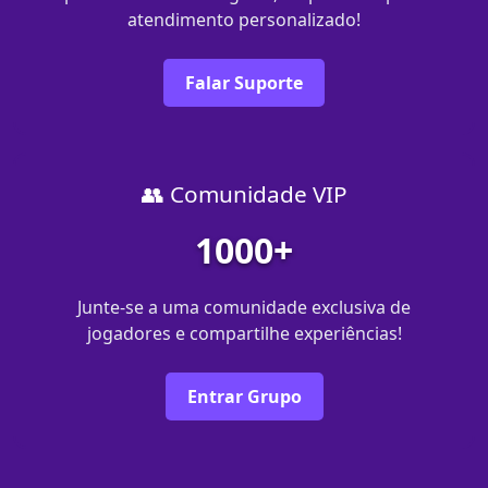
atendimento personalizado!
Falar Suporte
👥 Comunidade VIP
1000+
Junte-se a uma comunidade exclusiva de
jogadores e compartilhe experiências!
Entrar Grupo