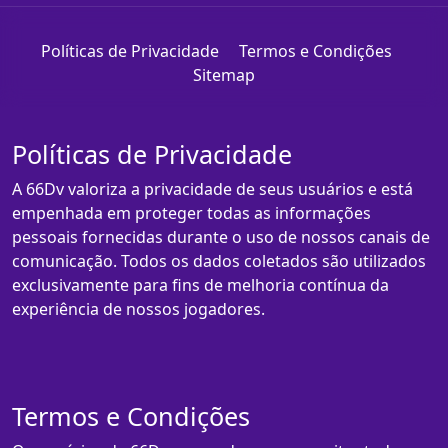
Políticas de Privacidade
Termos e Condições
Sitemap
Políticas de Privacidade
A 66Dv valoriza a privacidade de seus usuários e está
empenhada em proteger todas as informações
pessoais fornecidas durante o uso de nossos canais de
comunicação. Todos os dados coletados são utilizados
exclusivamente para fins de melhoria contínua da
experiência de nossos jogadores.
Termos e Condições