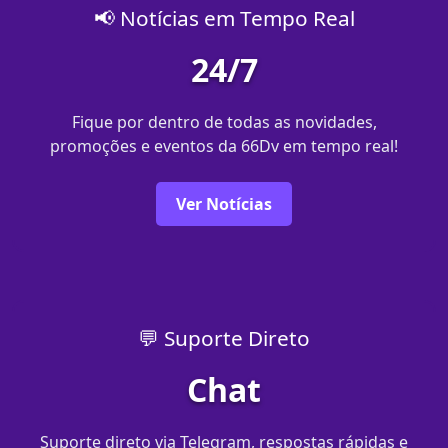
📢 Notícias em Tempo Real
24/7
Fique por dentro de todas as novidades,
promoções e eventos da 66Dv em tempo real!
Ver Notícias
💬 Suporte Direto
Chat
Suporte direto via Telegram, respostas rápidas e