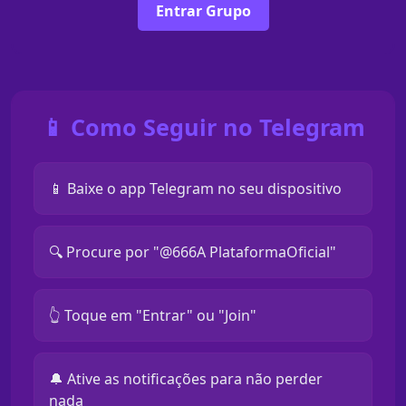
Entrar Grupo
📱 Como Seguir no Telegram
📱 Baixe o app Telegram no seu dispositivo
🔍 Procure por "@666A PlataformaOficial"
👆 Toque em "Entrar" ou "Join"
🔔 Ative as notificações para não perder
nada