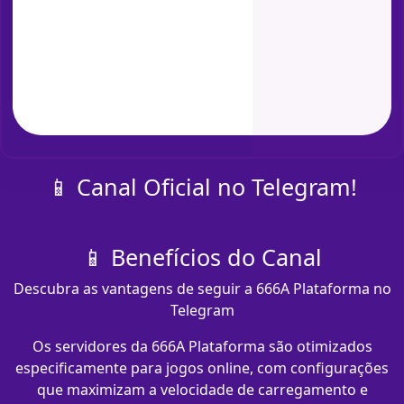
📱 Canal Oficial no Telegram!
📱 Benefícios do Canal
Descubra as vantagens de seguir a 666A Plataforma no
Telegram
Os servidores da 666A Plataforma são otimizados
especificamente para jogos online, com configurações
que maximizam a velocidade de carregamento e