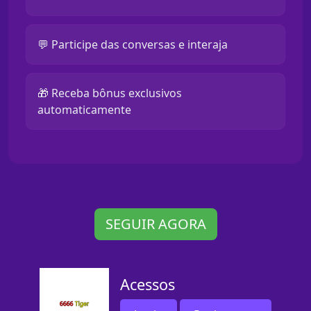
💬 Participe das conversas e interaja
🎁 Receba bônus exclusivos
automaticamente
SEGUIR AGORA
Acessos