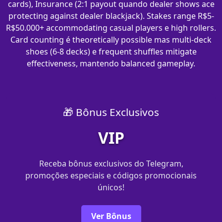
cards), Insurance (2:1 payout quando dealer shows ace
protecting against dealer blackjack). Stakes range R$5-
R$50.000+ accommodating casual players e high rollers.
Card counting é theoretically possible mas multi-deck
shoes (6-8 decks) e frequent shuffles mitigate
effectiveness, mantendo balanced gameplay.
🎁 Bônus Exclusivos
VIP
Receba bônus exclusivos do Telegram,
promoções especiais e códigos promocionais
únicos!
Ver Bônus