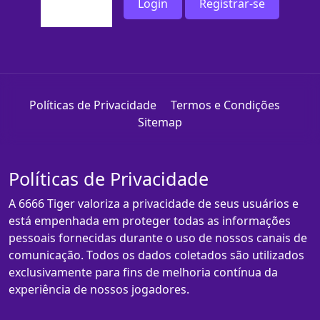
Login
Registrar-se
Políticas de Privacidade
Termos e Condições
Sitemap
Políticas de Privacidade
A 6666 Tiger valoriza a privacidade de seus usuários e
está empenhada em proteger todas as informações
pessoais fornecidas durante o uso de nossos canais de
comunicação. Todos os dados coletados são utilizados
exclusivamente para fins de melhoria contínua da
experiência de nossos jogadores.