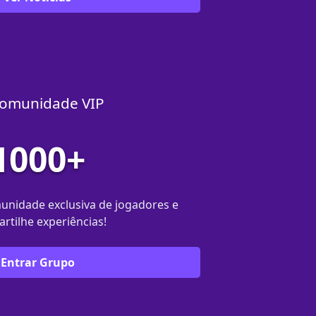
Comunidade VIP
1000+
unidade exclusiva de jogadores e
rtilhe experiências!
Entrar Grupo