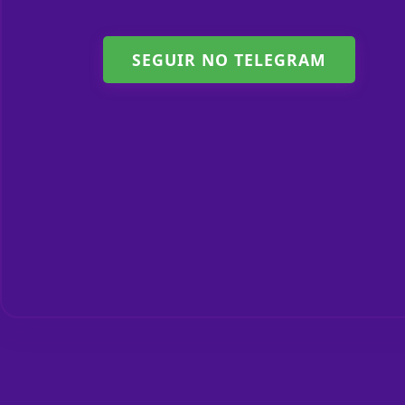
SEGUIR NO TELEGRAM