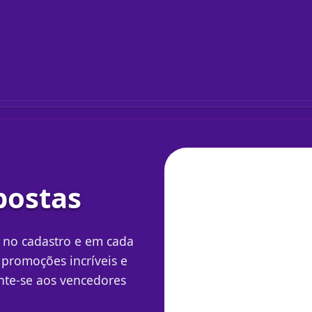
postas
 no cadastro e em cada
 promoções incríveis e
unte-se aos vencedores