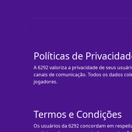
Políticas de Privacida
A 6292 valoriza a privacidade de seus usuá
canais de comunicação. Todos os dados cole
jogadores.
Termos e Condições
Os usuários da 6292 concordam em respeitar