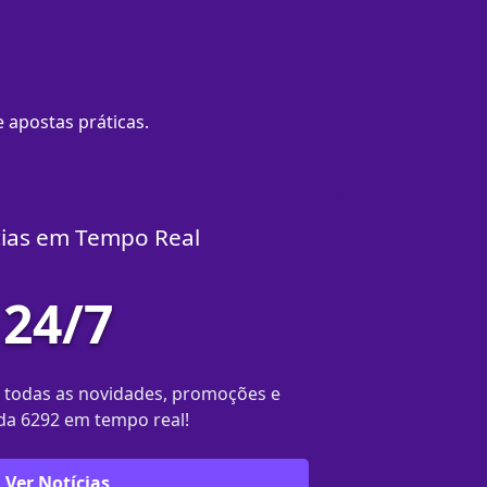
 apostas práticas.
cias em Tempo Real
24/7
e todas as novidades, promoções e
da 6292 em tempo real!
Ver Notícias