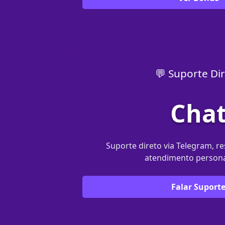
💬 Suporte Di
Cha
Suporte direto via Telegram, r
atendimento persona
Falar Suport