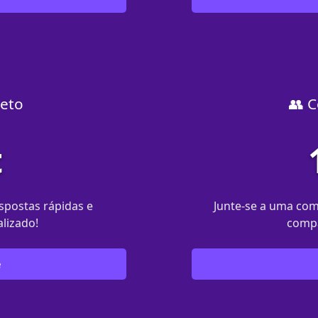
reto
👥 
t
espostas rápidas e
Junte-se a uma com
lizado!
compa
e