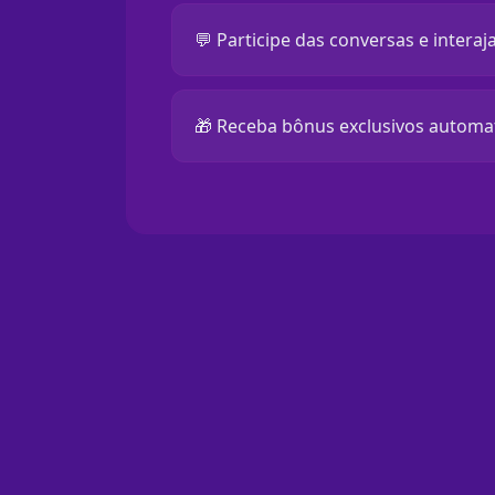
💬 Participe das conversas e interaj
🎁 Receba bônus exclusivos autom