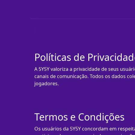
Políticas de Privacida
A 5Y5Y valoriza a privacidade de seus usuá
canais de comunicação. Todos os dados cole
jogadores.
Termos e Condições
Os usuários da 5Y5Y concordam em respeitar