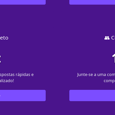
reto
👥 
t
espostas rápidas e
Junte-se a uma com
lizado!
compa
e