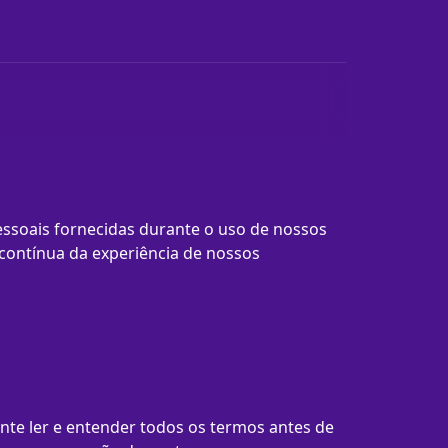
essoais fornecidas durante o uso de nossos
 contínua da experiência de nossos
nte ler e entender todos os termos antes de