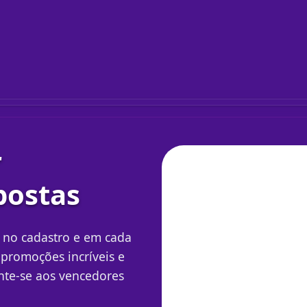
r
postas
 no cadastro e em cada
 promoções incríveis e
unte-se aos vencedores