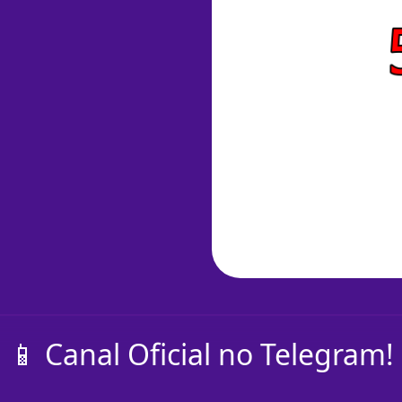
📱 Canal Oficial no Telegram!