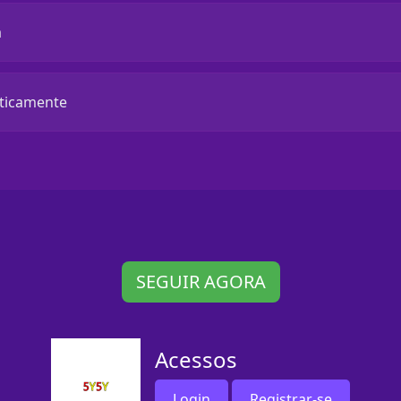
a
aticamente
SEGUIR AGORA
Acessos
Login
Registrar-se