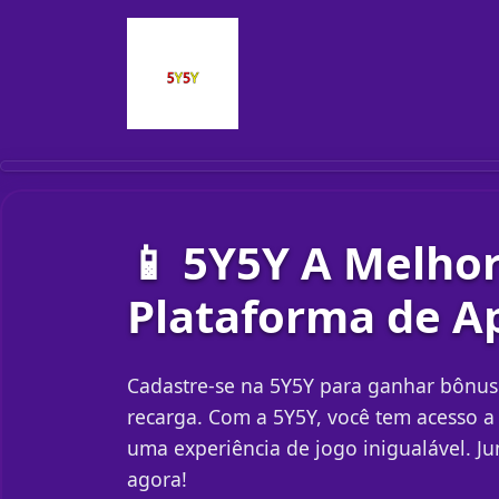
📱 5Y5Y A Melho
Plataforma de A
Cadastre-se na 5Y5Y para ganhar bônus
recarga. Com a 5Y5Y, você tem acesso a
uma experiência de jogo inigualável. J
agora!