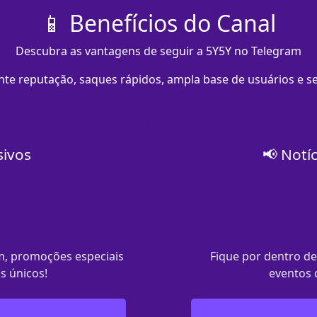
📱 Benefícios do Canal
Descubra as vantagens de seguir a 5Y5Y no Telegram
nte reputação, saques rápidos, ampla base de usuários e s
sivos
📢 Notí
m, promoções especiais
Fique por dentro d
s únicos!
eventos 