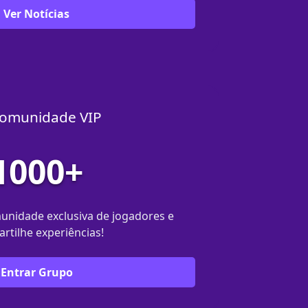
Ver Notícias
Comunidade VIP
1000+
unidade exclusiva de jogadores e
rtilhe experiências!
Entrar Grupo