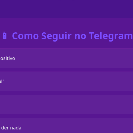
📱 Como Seguir no Telegram
ositivo
l"
erder nada