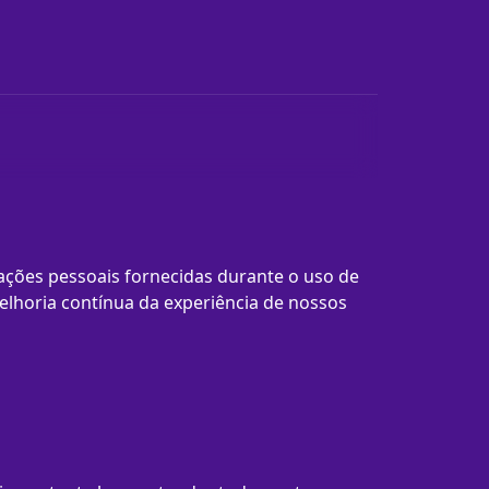
ações pessoais fornecidas durante o uso de
elhoria contínua da experiência de nossos