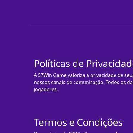
Políticas de Privacida
A 57Win Game valoriza a privacidade de se
nossos canais de comunicação. Todos os dad
jogadores.
Termos e Condições