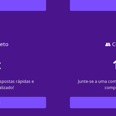
reto
👥 
t
espostas rápidas e
Junte-se a uma com
lizado!
compa
e