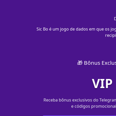
Sic Bo é um jogo de dados em que os jo
recip
🎁 Bônus Exclu
VIP
Receba bônus exclusivos do Telegra
e códigos promocionai