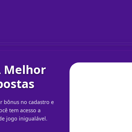
A Melhor
postas
r bônus no cadastro e
ocê tem acesso a
e jogo inigualável.