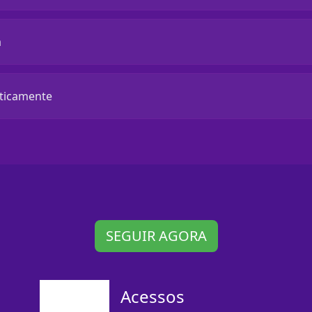
a
aticamente
SEGUIR AGORA
Acessos