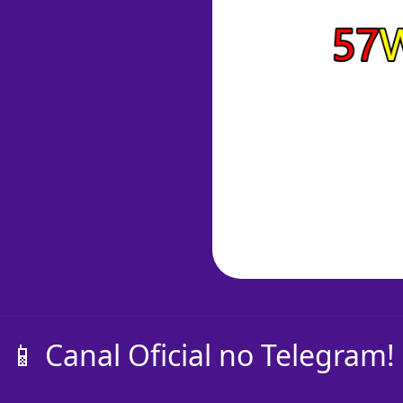
📱 Canal Oficial no Telegram!