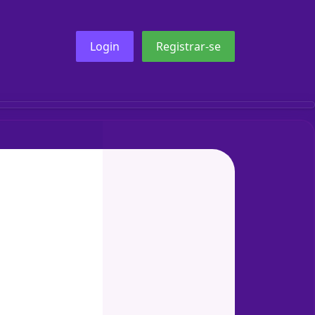
Login
Registrar-se