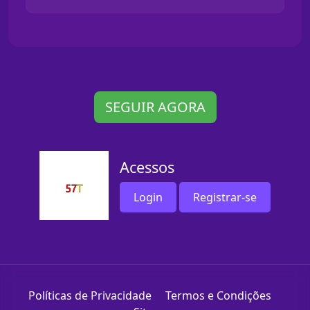
SEGUIR AGORA
Acessos
Login
Registrar-se
Políticas de Privacidade
Termos e Condições