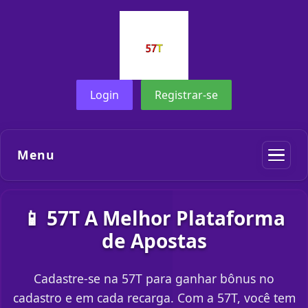
Login
Registrar-se
Menu
📱 57T A Melhor Plataforma
de Apostas
Cadastre-se na 57T para ganhar bônus no
cadastro e em cada recarga. Com a 57T, você tem