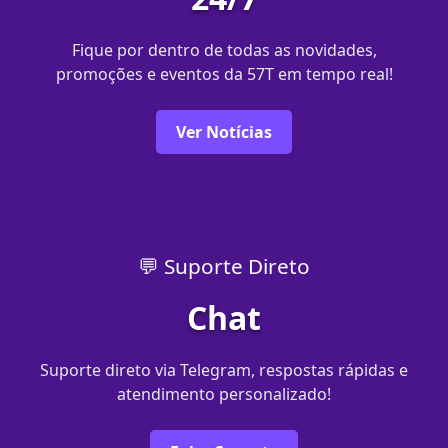
Fique por dentro de todas as novidades,
promoções e eventos da 57T em tempo real!
Ver Notícias
💬 Suporte Direto
Chat
Suporte direto via Telegram, respostas rápidas e
atendimento personalizado!