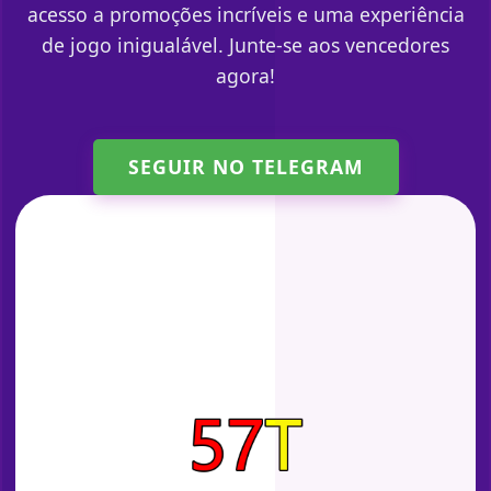
acesso a promoções incríveis e uma experiência
de jogo inigualável. Junte-se aos vencedores
agora!
SEGUIR NO TELEGRAM