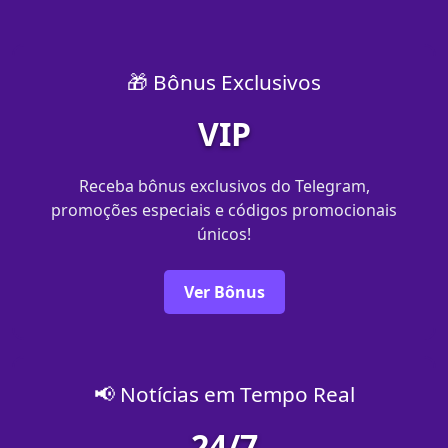
🎁 Bônus Exclusivos
VIP
Receba bônus exclusivos do Telegram,
promoções especiais e códigos promocionais
únicos!
Ver Bônus
📢 Notícias em Tempo Real
24/7