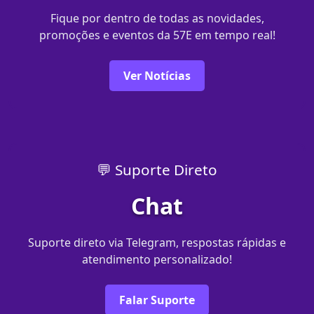
Fique por dentro de todas as novidades,
promoções e eventos da 57E em tempo real!
Ver Notícias
💬 Suporte Direto
Chat
Suporte direto via Telegram, respostas rápidas e
atendimento personalizado!
Falar Suporte