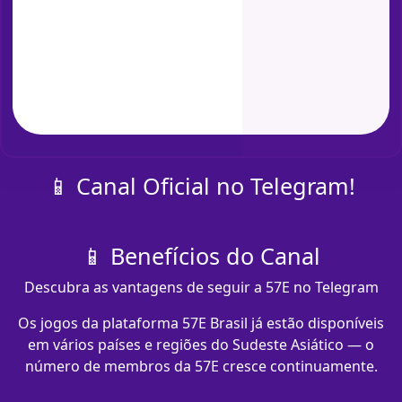
📱 Canal Oficial no Telegram!
📱 Benefícios do Canal
Descubra as vantagens de seguir a 57E no Telegram
Os jogos da plataforma 57E Brasil já estão disponíveis
em vários países e regiões do Sudeste Asiático — o
número de membros da 57E cresce continuamente.