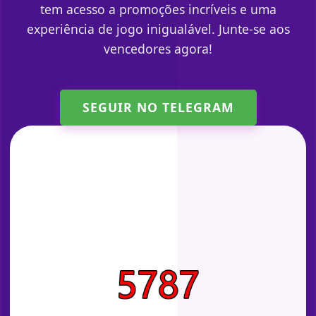
tem acesso a promoções incríveis e uma
experiência de jogo inigualável. Junte-se aos
vencedores agora!
SEGUIR NO TELEGRAM