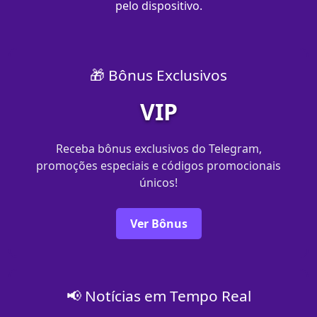
pelo dispositivo.
🎁 Bônus Exclusivos
VIP
Receba bônus exclusivos do Telegram,
promoções especiais e códigos promocionais
únicos!
Ver Bônus
📢 Notícias em Tempo Real