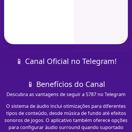
📱 Canal Oficial no Telegram!
📱 Benefícios do Canal
Descubra as vantagens de seguir a 5787 no Telegram
O sistema de áudio inclui otimizações para diferentes
tipos de conteúdo, desde música de fundo até efeitos
sonoros de jogos. O aplicativo também oferece opções
para configurar áudio surround quando suportado