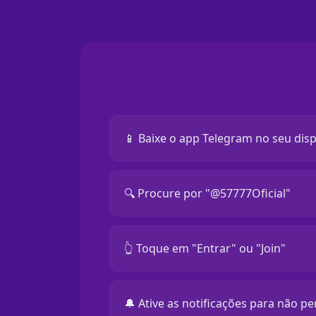
📱 Baixe o app Telegram no seu disp
🔍 Procure por "@57777Oficial"
👆 Toque em "Entrar" ou "Join"
🔔 Ative as notificações para não p