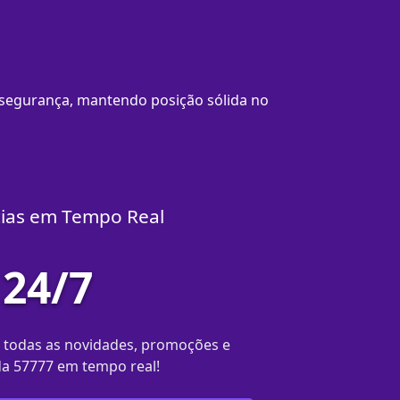
e segurança, mantendo posição sólida no
cias em Tempo Real
24/7
e todas as novidades, promoções e
da 57777 em tempo real!