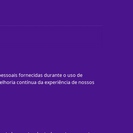
pessoais fornecidas durante o uso de
elhoria contínua da experiência de nossos