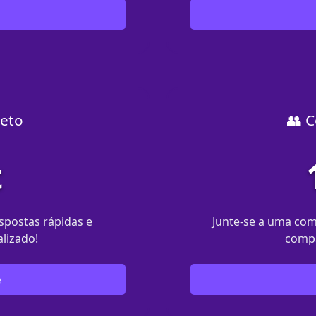
reto
👥 
t
espostas rápidas e
Junte-se a uma com
lizado!
compa
e