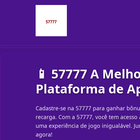
📱 57777 A Melh
Plataforma de A
Cadastre-se na 57777 para ganhar bônu
recarga. Com a 57777, você tem acesso 
uma experiência de jogo inigualável. J
agora!