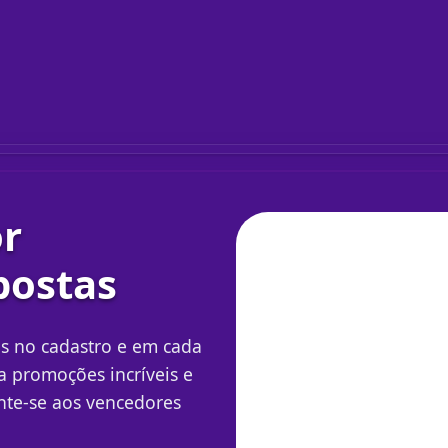
or
postas
s no cadastro e em cada
a promoções incríveis e
unte-se aos vencedores