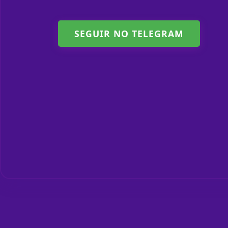
SEGUIR NO TELEGRAM