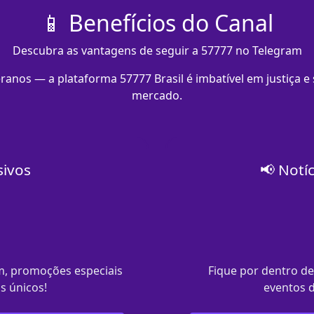
📱 Benefícios do Canal
Descubra as vantagens de seguir a 57777 no Telegram
eranos — a plataforma 57777 Brasil é imbatível em justiça 
mercado.
sivos
📢 Notí
m, promoções especiais
Fique por dentro d
s únicos!
eventos 