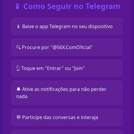
📱 Como Seguir no Telegram
📱 Baixe o app Telegram no seu dispositivo
🔍 Procure por "@56X.ComOficial"
👆 Toque em "Entrar" ou "Join"
🔔 Ative as notificações para não perder
nada
💬 Participe das conversas e interaja