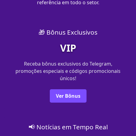
referência em todo o setor.
🎁 Bônus Exclusivos
VIP
Receba bônus exclusivos do Telegram,
promoções especiais e códigos promocionais
únicos!
Ver Bônus
📢 Notícias em Tempo Real