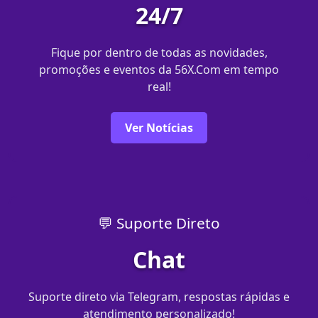
24/7
Fique por dentro de todas as novidades,
promoções e eventos da 56X.Com em tempo
real!
Ver Notícias
💬 Suporte Direto
Chat
Suporte direto via Telegram, respostas rápidas e
atendimento personalizado!