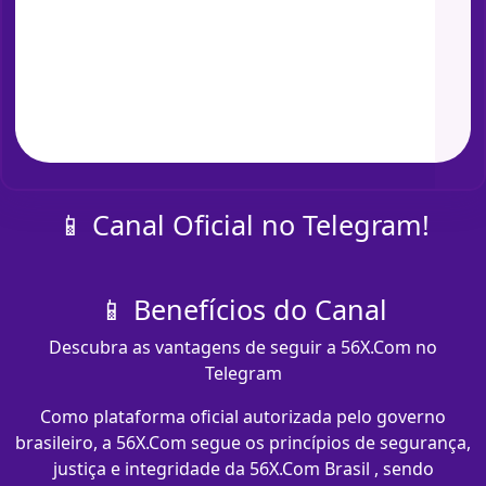
📱 Canal Oficial no Telegram!
📱 Benefícios do Canal
Descubra as vantagens de seguir a 56X.Com no
Telegram
Como plataforma oficial autorizada pelo governo
brasileiro, a 56X.Com segue os princípios de segurança,
justiça e integridade da 56X.Com Brasil , sendo