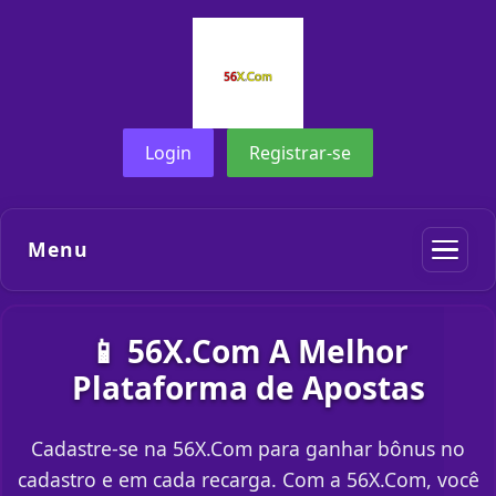
Login
Registrar-se
Menu
📱 56X.Com A Melhor
Plataforma de Apostas
Cadastre-se na 56X.Com para ganhar bônus no
cadastro e em cada recarga. Com a 56X.Com, você