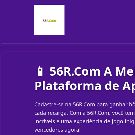
📱 56R.Com A Me
Plataforma de A
Cadastre-se na 56R.Com para ganhar b
cada recarga. Com a 56R.Com, você te
incríveis e uma experiência de jogo inig
vencedores agora!