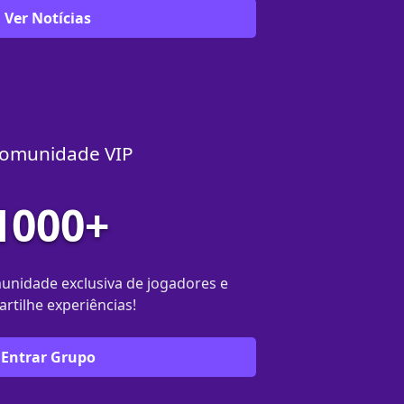
Ver Notícias
Comunidade VIP
1000+
unidade exclusiva de jogadores e
rtilhe experiências!
Entrar Grupo