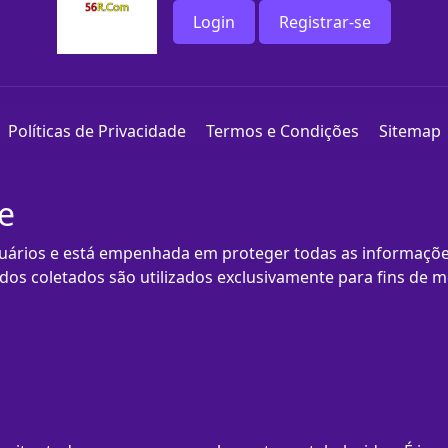
Login
Registrar-se
Políticas de Privacidade
Termos e Condições
Sitemap
de
suários e está empenhada em proteger todas as informaçõe
os coletados são utilizados exclusivamente para fins de m