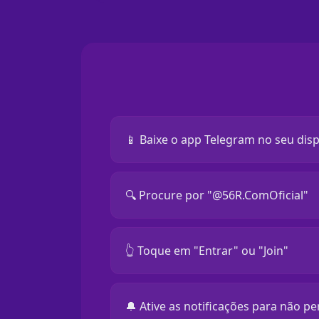
📱 Baixe o app Telegram no seu disp
🔍 Procure por "@56R.ComOficial"
👆 Toque em "Entrar" ou "Join"
🔔 Ative as notificações para não p