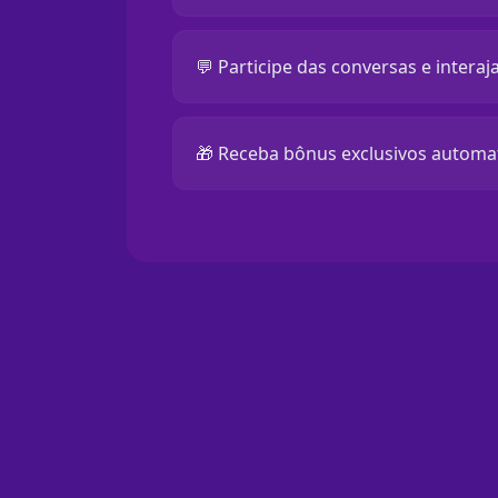
💬 Participe das conversas e interaj
🎁 Receba bônus exclusivos autom