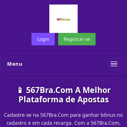
Login
Registrar-se
Menu
📱 567Bra.Com A Melhor
Plataforma de Apostas
Cadastre-se na 567Bra.Com para ganhar bônus no
cadastro e em cada recarga. Com a 567Bra.Com,