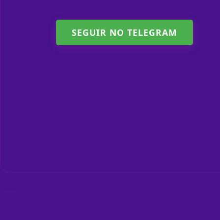
SEGUIR NO TELEGRAM