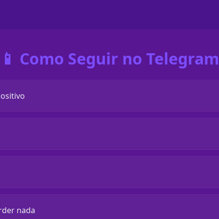
📱 Como Seguir no Telegram
ositivo
erder nada