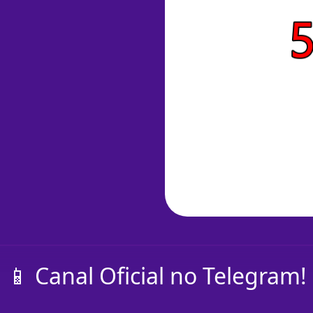
📱 Canal Oficial no Telegram!