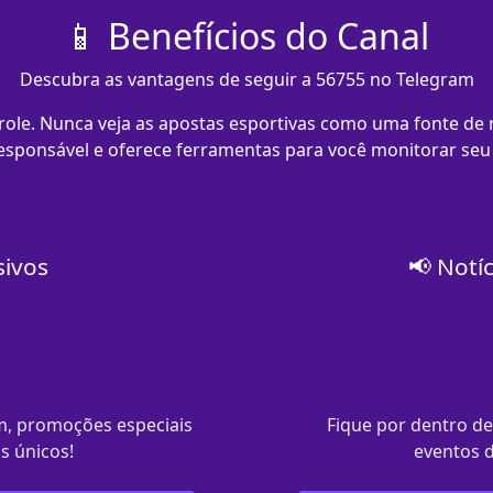
📱 Benefícios do Canal
Descubra as vantagens de seguir a 56755 no Telegram
role. Nunca veja as apostas esportivas como uma fonte de
responsável e oferece ferramentas para você monitorar se
sivos
📢 Notí
m, promoções especiais
Fique por dentro d
s únicos!
eventos 