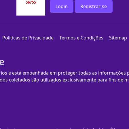
Login
Registrar-se
Políticas de Privacidade
Termos e Condições
Sitemap
de
ários e está empenhada em proteger todas as informações 
os coletados são utilizados exclusivamente para fins de m