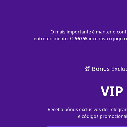
O mais importante é manter o cont
entretenimento. O
56755
incentiva o jogo 
🎁 Bônus Exclu
VIP
Receba bônus exclusivos do Telegra
e códigos promocionai