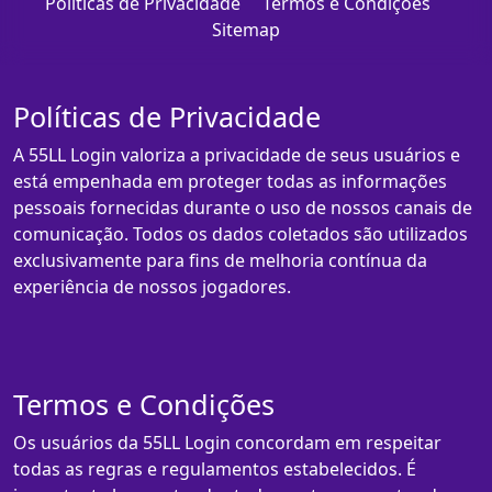
Políticas de Privacidade
Termos e Condições
Sitemap
Políticas de Privacidade
A 55LL Login valoriza a privacidade de seus usuários e
está empenhada em proteger todas as informações
pessoais fornecidas durante o uso de nossos canais de
comunicação. Todos os dados coletados são utilizados
exclusivamente para fins de melhoria contínua da
experiência de nossos jogadores.
Termos e Condições
Os usuários da 55LL Login concordam em respeitar
todas as regras e regulamentos estabelecidos. É