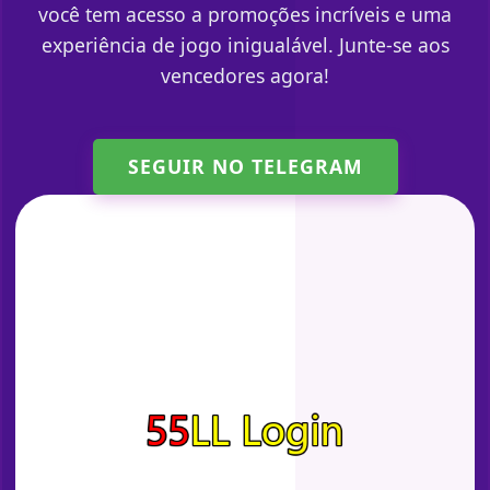
você tem acesso a promoções incríveis e uma
experiência de jogo inigualável. Junte-se aos
vencedores agora!
SEGUIR NO TELEGRAM