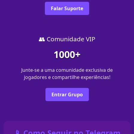
Falar Suporte
👥 Comunidade VIP
1000+
Junte-se a uma comunidade exclusiva de
jogadores e compartilhe experiências!
Entrar Grupo
📱 Como Seguir no Telegram