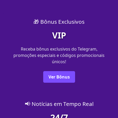
🎁 Bônus Exclusivos
VIP
Receba bônus exclusivos do Telegram,
promoções especiais e códigos promocionais
únicos!
Ver Bônus
📢 Notícias em Tempo Real
24/7