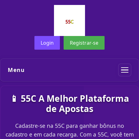
Login
Registrar-se
Menu
📱 55C A Melhor Plataforma
de Apostas
Cadastre-se na 55C para ganhar bônus no
cadastro e em cada recarga. Com a 55C, você tem