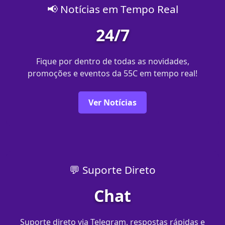
📢 Notícias em Tempo Real
24/7
Fique por dentro de todas as novidades,
promoções e eventos da 55C em tempo real!
Ver Notícias
💬 Suporte Direto
Chat
Suporte direto via Telegram, respostas rápidas e