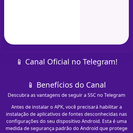
📱 Canal Oficial no Telegram!
📱 Benefícios do Canal
Descubra as vantagens de seguir a 55C no Telegram
Antes de instalar o APK, você precisará habilitar a
instalação de aplicativos de fontes desconhecidas nas
configurações do seu dispositivo Android. Esta é uma
medida de segurança padrão do Android que protege