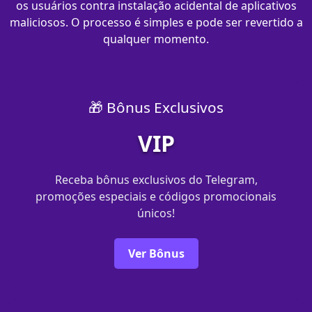
os usuários contra instalação acidental de aplicativos
maliciosos. O processo é simples e pode ser revertido a
qualquer momento.
🎁 Bônus Exclusivos
VIP
Receba bônus exclusivos do Telegram,
promoções especiais e códigos promocionais
únicos!
Ver Bônus