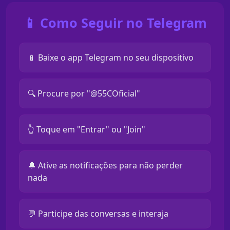
📱 Como Seguir no Telegram
📱 Baixe o app Telegram no seu dispositivo
🔍 Procure por "@55COficial"
👆 Toque em "Entrar" ou "Join"
🔔 Ative as notificações para não perder
nada
💬 Participe das conversas e interaja