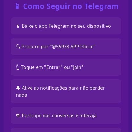
📱 Como Seguir no Telegram
📱 Baixe o app Telegram no seu dispositivo
🔍 Procure por "@55933 APPOficial"
👆 Toque em "Entrar" ou "Join"
🔔 Ative as notificações para não perder
nada
💬 Participe das conversas e interaja