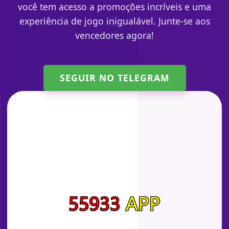
você tem acesso a promoções incríveis e uma
experiência de jogo inigualável. Junte-se aos
vencedores agora!
SEGUIR NO TELEGRAM