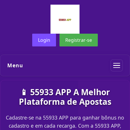
Login
Registrar-se
Menu
📱 55933 APP A Melhor
Plataforma de Apostas
Cadastre-se na 55933 APP para ganhar bônus no
cadastro e em cada recarga. Com a 55933 APP,