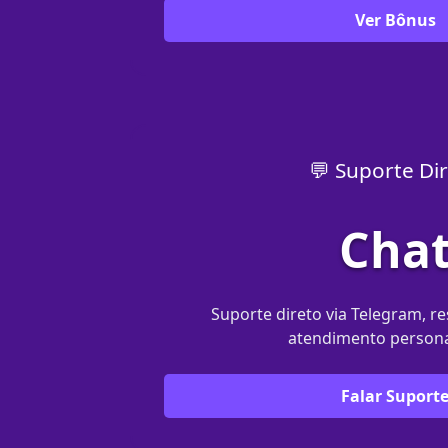
Ver Bônus
💬 Suporte Di
Cha
Suporte direto via Telegram, r
atendimento persona
Falar Suport