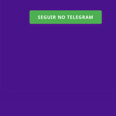
SEGUIR NO TELEGRAM