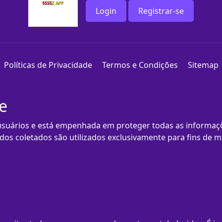
Login
Registrar-se
Políticas de Privacidade
Termos e Condições
Sitemap
de
 usuários e está empenhada em proteger todas as informaç
os coletados são utilizados exclusivamente para fins de m