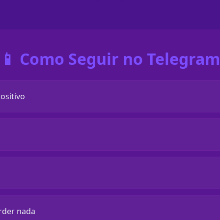
📱 Como Seguir no Telegram
ositivo
erder nada