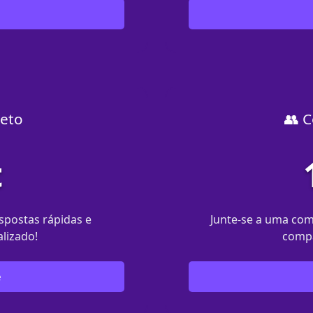
reto
👥 
t
espostas rápidas e
Junte-se a uma com
lizado!
compa
e