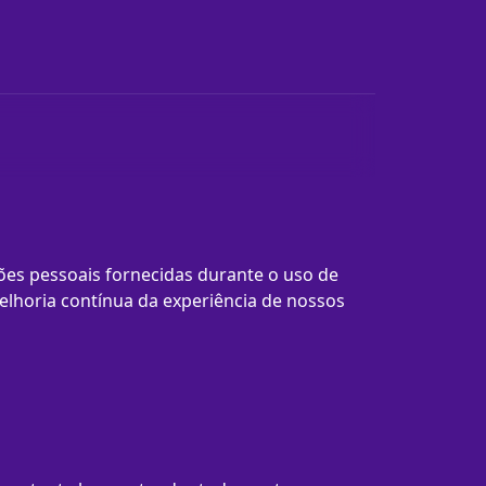
ões pessoais fornecidas durante o uso de
elhoria contínua da experiência de nossos