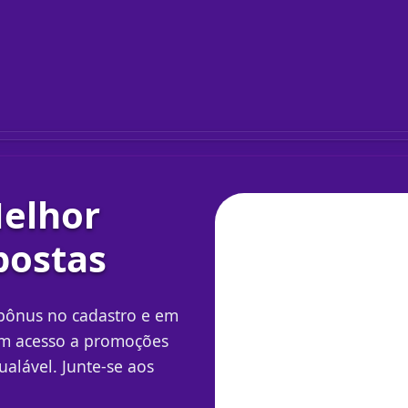
Melhor
postas
bônus no cadastro e em
em acesso a promoções
ualável. Junte-se aos