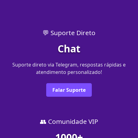
💬 Suporte Direto
Chat
Suporte direto via Telegram, respostas rápidas e
atendimento personalizado!
Falar Suporte
👥 Comunidade VIP
1000+