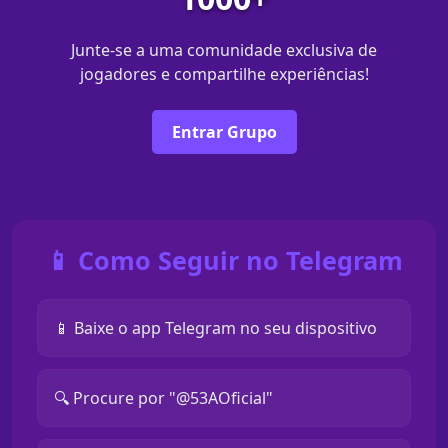
Junte-se a uma comunidade exclusiva de
jogadores e compartilhe experiências!
Entrar Grupo
📱 Como Seguir no Telegram
📱 Baixe o app Telegram no seu dispositivo
🔍 Procure por "@53AOficial"