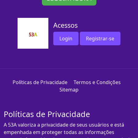
Acessos
Login
Registrar-se
Políticas de Privacidade
Termos e Condições
Sitemap
Políticas de Privacidade
A 53A valoriza a privacidade de seus usuários e está
empenhada em proteger todas as informações