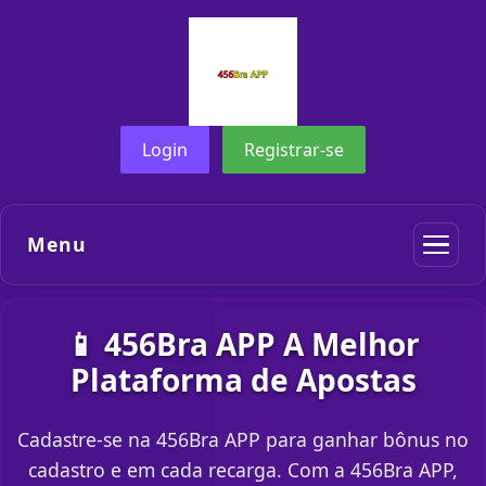
Login
Registrar-se
Menu
📱 456Bra APP A Melhor
Plataforma de Apostas
Cadastre-se na 456Bra APP para ganhar bônus no
cadastro e em cada recarga. Com a 456Bra APP,