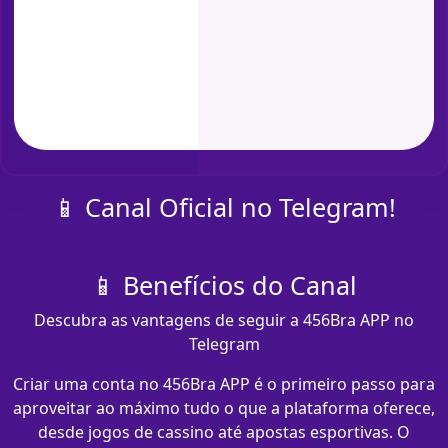
📱 Canal Oficial no Telegram!
📱 Benefícios do Canal
Descubra as vantagens de seguir a 456Bra APP no
Telegram
Criar uma conta no 456Bra APP é o primeiro passo para
aproveitar ao máximo tudo o que a plataforma oferece,
desde jogos de cassino até apostas esportivas. O