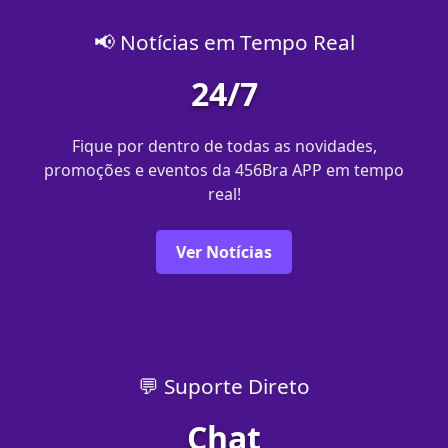
📢 Notícias em Tempo Real
24/7
Fique por dentro de todas as novidades,
promoções e eventos da 456Bra APP em tempo
real!
Ver Notícias
💬 Suporte Direto
Chat