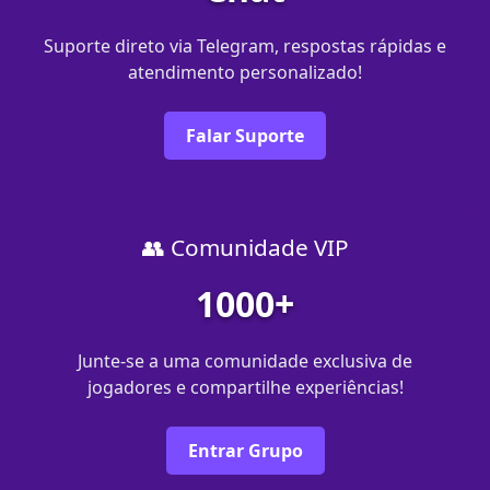
Suporte direto via Telegram, respostas rápidas e
atendimento personalizado!
Falar Suporte
👥 Comunidade VIP
1000+
Junte-se a uma comunidade exclusiva de
jogadores e compartilhe experiências!
Entrar Grupo