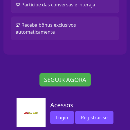
💬 Participe das conversas e interaja
🎁 Receba bônus exclusivos
automaticamente
SEGUIR AGORA
Acessos
Login
Registrar-se