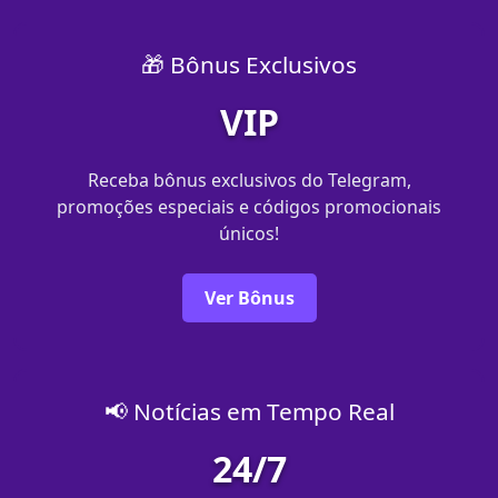
🎁 Bônus Exclusivos
VIP
Receba bônus exclusivos do Telegram,
promoções especiais e códigos promocionais
únicos!
Ver Bônus
📢 Notícias em Tempo Real
24/7