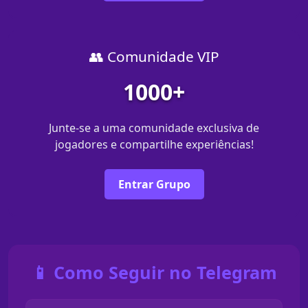
👥 Comunidade VIP
1000+
Junte-se a uma comunidade exclusiva de
jogadores e compartilhe experiências!
Entrar Grupo
📱 Como Seguir no Telegram