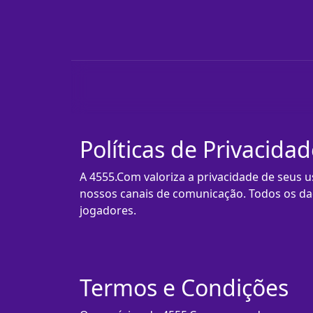
Políticas de Privacida
A 4555.Com valoriza a privacidade de seus 
nossos canais de comunicação. Todos os dad
jogadores.
Termos e Condições