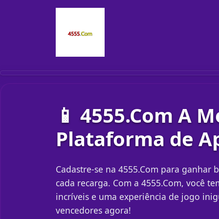
📱 4555.Com A M
Plataforma de A
Cadastre-se na 4555.Com para ganhar 
cada recarga. Com a 4555.Com, você t
incríveis e uma experiência de jogo inig
vencedores agora!