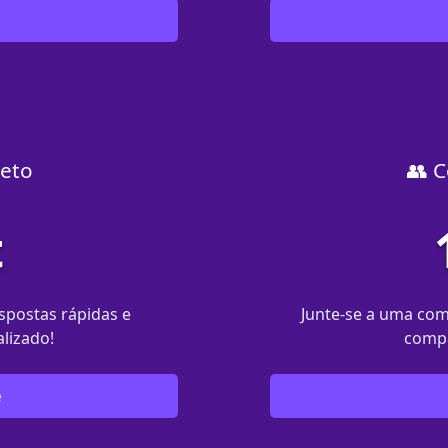
reto
👥 
t
espostas rápidas e
Junte-se a uma com
lizado!
compa
e