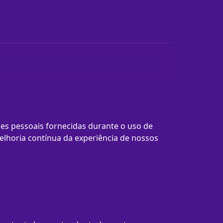
es pessoais fornecidas durante o uso de
elhoria contínua da experiência de nossos