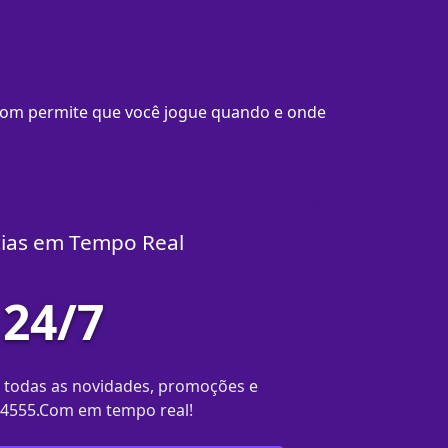
.Com permite que você jogue quando e onde
cias em Tempo Real
24/7
e todas as novidades, promoções e
 4555.Com em tempo real!