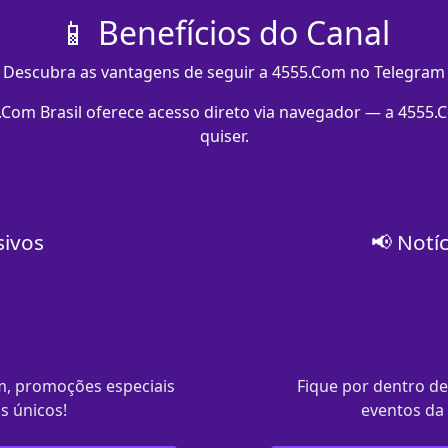
📱 Benefícios do Canal
Descubra as vantagens de seguir a 4555.Com no Telegram
5.Com Brasil oferece acesso direto via navegador — a 4555
quiser.
sivos
📢 Notí
m, promoções especiais
Fique por dentro d
s únicos!
eventos da