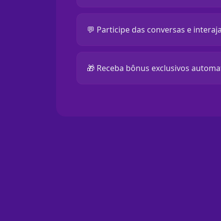
💬 Participe das conversas e interaj
🎁 Receba bônus exclusivos autom