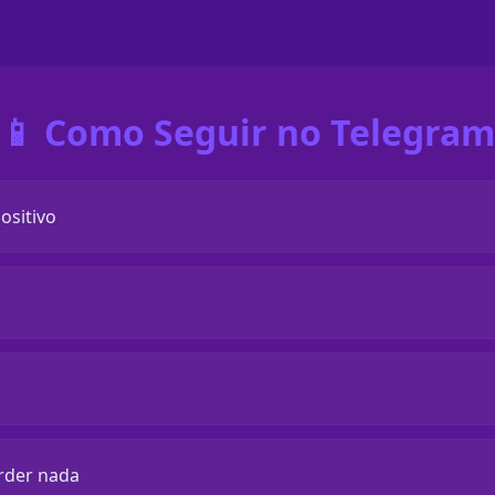
📱 Como Seguir no Telegram
ositivo
erder nada