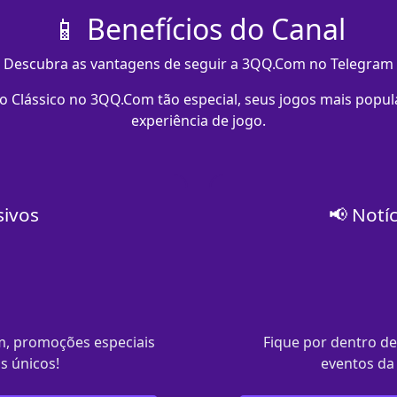
📱 Benefícios do Canal
Descubra as vantagens de seguir a 3QQ.Com no Telegram
o Clássico no 3QQ.Com tão especial, seus jogos mais popul
experiência de jogo.
sivos
📢 Notí
m, promoções especiais
Fique por dentro d
s únicos!
eventos da