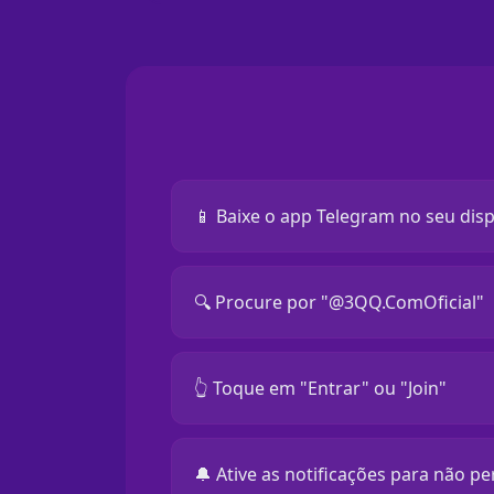
📱 Baixe o app Telegram no seu disp
🔍 Procure por "@3QQ.ComOficial"
👆 Toque em "Entrar" ou "Join"
🔔 Ative as notificações para não p