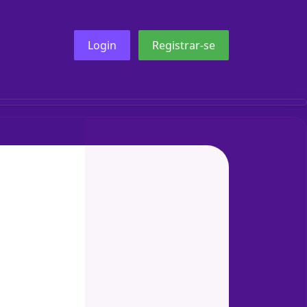
Login
Registrar-se