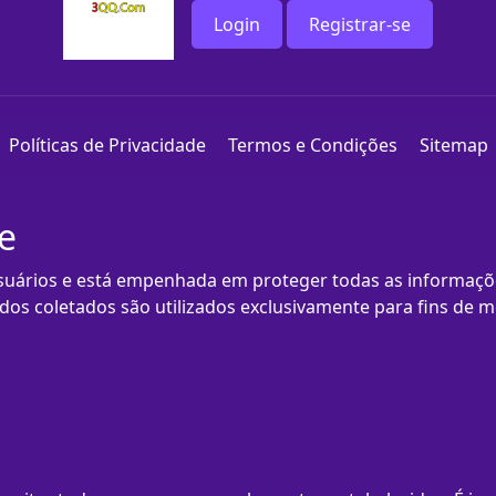
Login
Registrar-se
Políticas de Privacidade
Termos e Condições
Sitemap
de
usuários e está empenhada em proteger todas as informaçõ
os coletados são utilizados exclusivamente para fins de m