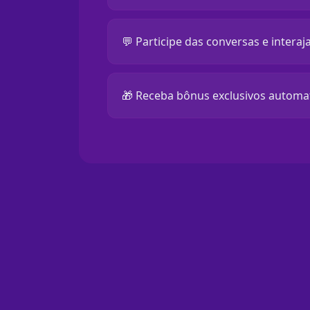
💬 Participe das conversas e interaj
🎁 Receba bônus exclusivos autom