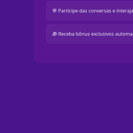
💬 Participe das conversas e interaj
🎁 Receba bônus exclusivos autom