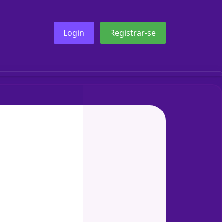
Login
Registrar-se