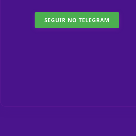
SEGUIR NO TELEGRAM