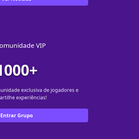
Comunidade VIP
1000+
unidade exclusiva de jogadores e
rtilhe experiências!
Entrar Grupo