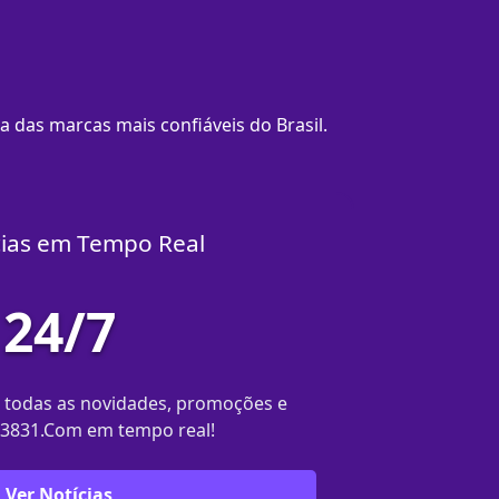
 das marcas mais confiáveis do Brasil.
cias em Tempo Real
24/7
e todas as novidades, promoções e
 3831.Com em tempo real!
Ver Notícias