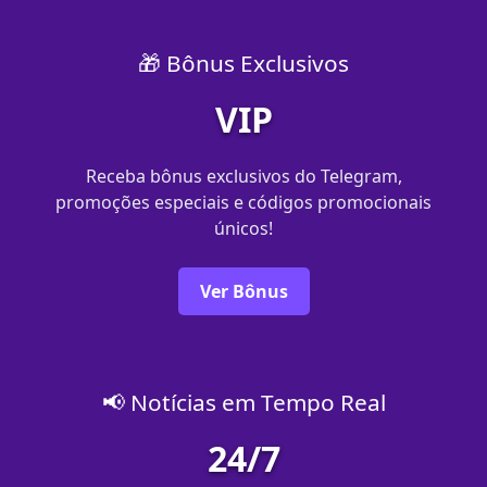
🎁 Bônus Exclusivos
VIP
Receba bônus exclusivos do Telegram,
promoções especiais e códigos promocionais
únicos!
Ver Bônus
📢 Notícias em Tempo Real
24/7