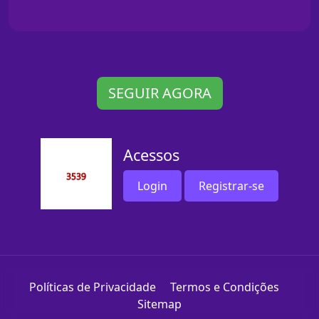
SEGUIR AGORA
Acessos
Login
Registrar-se
Políticas de Privacidade
Termos e Condições
Sitemap