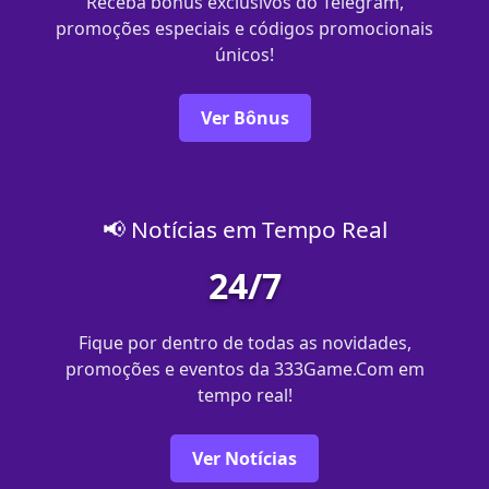
Receba bônus exclusivos do Telegram,
promoções especiais e códigos promocionais
únicos!
Ver Bônus
📢 Notícias em Tempo Real
24/7
Fique por dentro de todas as novidades,
promoções e eventos da 333Game.Com em
tempo real!
Ver Notícias