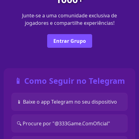
Junte-se a uma comunidade exclusiva de
jogadores e compartilhe experiências!
Entrar Grupo
📱 Como Seguir no Telegram
📱 Baixe o app Telegram no seu dispositivo
🔍 Procure por "@333Game.ComOficial"