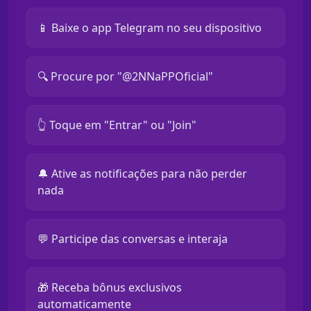
📱 Baixe o app Telegram no seu dispositivo
🔍 Procure por "@2NNaPPOficial"
👆 Toque em "Entrar" ou "Join"
🔔 Ative as notificações para não perder
nada
💬 Participe das conversas e interaja
🎁 Receba bônus exclusivos
automaticamente