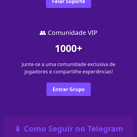
Falar Suporte
👥 Comunidade VIP
1000+
Junte-se a uma comunidade exclusiva de
jogadores e compartilhe experiências!
Entrar Grupo
📱 Como Seguir no Telegram