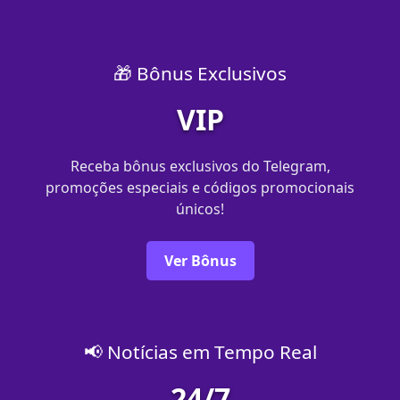
🎁 Bônus Exclusivos
VIP
Receba bônus exclusivos do Telegram,
promoções especiais e códigos promocionais
únicos!
Ver Bônus
📢 Notícias em Tempo Real
24/7