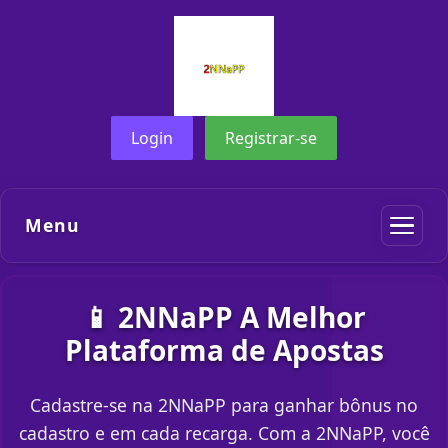
Login
Registrar-se
Menu
📱 2NNaPP A Melhor
Plataforma de Apostas
Cadastre-se na 2NNaPP para ganhar bônus no
cadastro e em cada recarga. Com a 2NNaPP, você