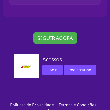
SEGUIR AGORA
Acessos
Login
Registrar-se
Políticas de Privacidade
Termos e Condições