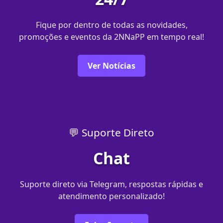
Fique por dentro de todas as novidades,
promoções e eventos da 2NNaPP em tempo real!
Ver Notícias
💬 Suporte Direto
Chat
Suporte direto via Telegram, respostas rápidas e
atendimento personalizado!