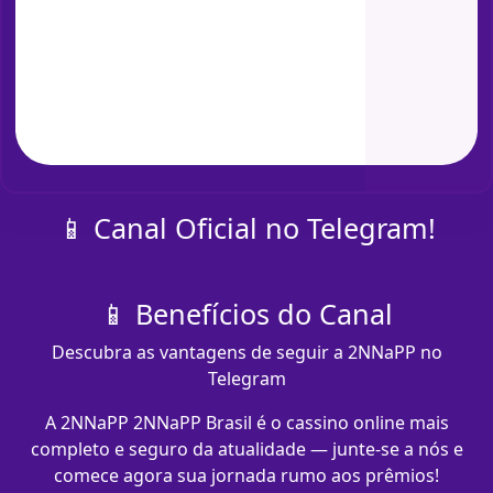
📱 Canal Oficial no Telegram!
📱 Benefícios do Canal
Descubra as vantagens de seguir a 2NNaPP no
Telegram
A 2NNaPP 2NNaPP Brasil é o cassino online mais
completo e seguro da atualidade — junte-se a nós e
comece agora sua jornada rumo aos prêmios!