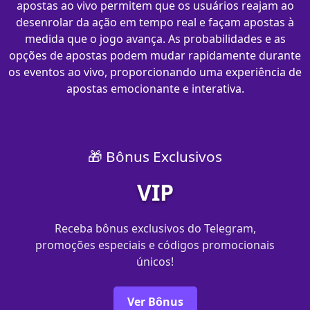
apostas ao vivo permitem que os usuários reajam ao
desenrolar da ação em tempo real e façam apostas à
medida que o jogo avança. As probabilidades e as
opções de apostas podem mudar rapidamente durante
os eventos ao vivo, proporcionando uma experiência de
apostas emocionante e interativa.
🎁 Bônus Exclusivos
VIP
Receba bônus exclusivos do Telegram,
promoções especiais e códigos promocionais
únicos!
Ver Bônus