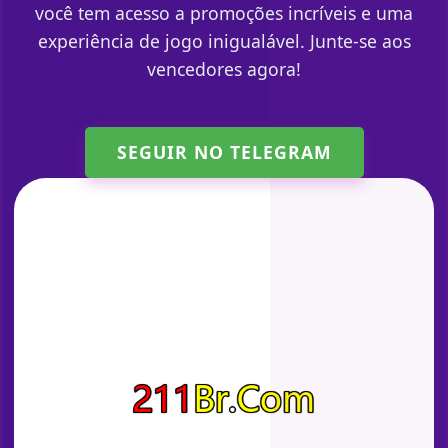
você tem acesso a promoções incríveis e uma
experiência de jogo inigualável. Junte-se aos
vencedores agora!
SEGUIR NO TELEGRAM