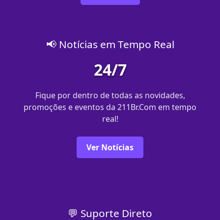
📢 Notícias em Tempo Real
24/7
Fique por dentro de todas as novidades,
promoções e eventos da 211Br.Com em tempo
real!
Ver Notícias
💬 Suporte Direto