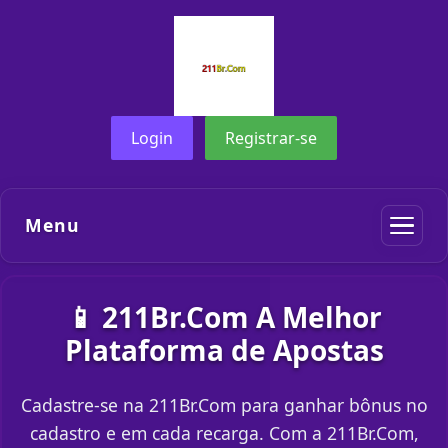
Login
Registrar-se
Menu
📱 211Br.Com A Melhor
Plataforma de Apostas
Cadastre-se na 211Br.Com para ganhar bônus no
cadastro e em cada recarga. Com a 211Br.Com,