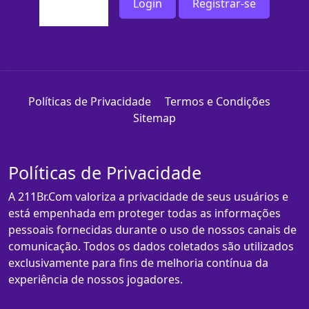
Login
Registrar-se
Políticas de Privacidade
Termos e Condições
Sitemap
Políticas de Privacidade
A 211Br.Com valoriza a privacidade de seus usuários e
está empenhada em proteger todas as informações
pessoais fornecidas durante o uso de nossos canais de
comunicação. Todos os dados coletados são utilizados
exclusivamente para fins de melhoria contínua da
experiência de nossos jogadores.