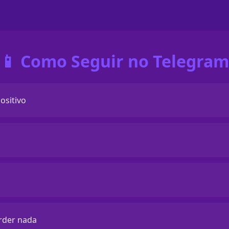
📱 Como Seguir no Telegram
ositivo
erder nada