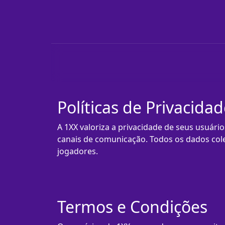
Políticas de Privacida
A 1XX valoriza a privacidade de seus usuár
canais de comunicação. Todos os dados cole
jogadores.
Termos e Condições