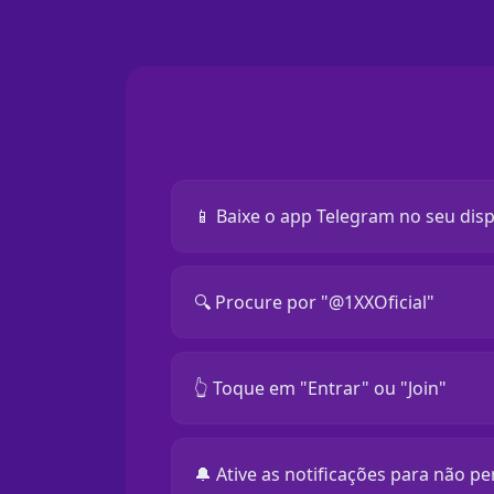
📱 Baixe o app Telegram no seu disp
🔍 Procure por "@1XXOficial"
👆 Toque em "Entrar" ou "Join"
🔔 Ative as notificações para não p