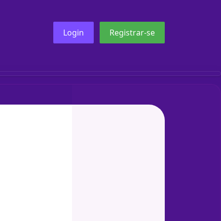
Login
Registrar-se