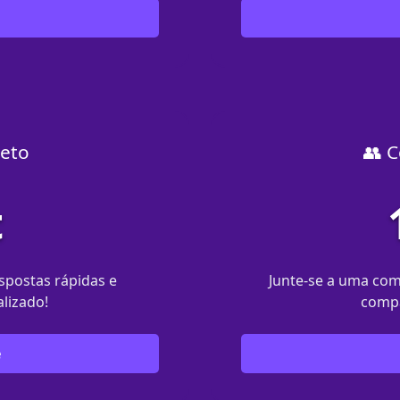
reto
👥 
t
espostas rápidas e
Junte-se a uma com
lizado!
compa
e