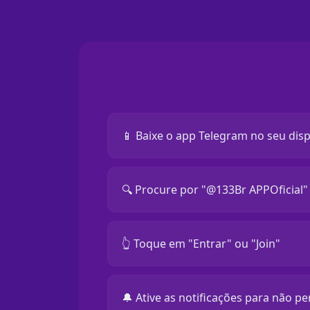
📱 Baixe o app Telegram no seu disp
🔍 Procure por "@133Br APPOficial"
👆 Toque em "Entrar" ou "Join"
🔔 Ative as notificações para não p