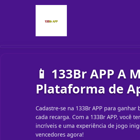
📱 133Br APP A 
Plataforma de A
Cadastre-se na 133Br APP para ganhar 
cada recarga. Com a 133Br APP, você t
incríveis e uma experiência de jogo inig
vencedores agora!