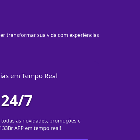
er transformar sua vida com experiências
cias em Tempo Real
24/7
e todas as novidades, promoções e
 133Br APP em tempo real!