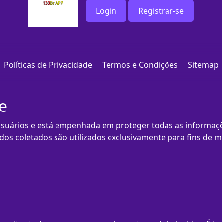
Login
Registrar-se
Políticas de Privacidade
Termos e Condições
Sitemap
de
 usuários e está empenhada em proteger todas as informaç
os coletados são utilizados exclusivamente para fins de m