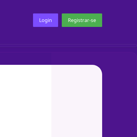
Login
Registrar-se