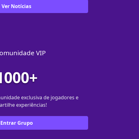
Ver Notícias
Comunidade VIP
1000+
unidade exclusiva de jogadores e
rtilhe experiências!
Entrar Grupo